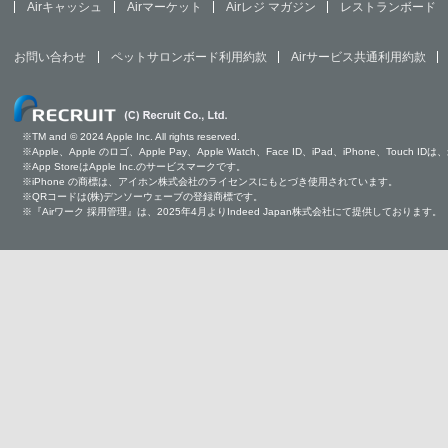
Airキャッシュ
Airマーケット
Airレジ マガジン
レストランボード
お問い合わせ
ペットサロンボード利用約款
Airサービス共通利用約款
※TM and © 2024 Apple Inc. All rights reserved.
※Apple、Apple のロゴ、Apple Pay、Apple Watch、Face ID、iPad、iPhone、Tou
※App StoreはApple Inc.のサービスマークです。
※iPhone の商標は、アイホン株式会社のライセンスにもとづき使用されています。
※QRコードは(株)デンソーウェーブの登録商標です。
※『Airワーク 採用管理』は、2025年4月よりIndeed Japan株式会社にて提供しております。