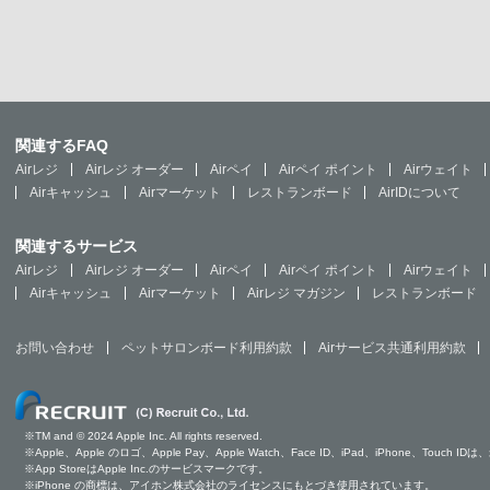
関連するFAQ
Airレジ
Airレジ オーダー
Airペイ
Airペイ ポイント
Airウェイト
Airキャッシュ
Airマーケット
レストランボード
AirIDについて
関連するサービス
Airレジ
Airレジ オーダー
Airペイ
Airペイ ポイント
Airウェイト
Airキャッシュ
Airマーケット
Airレジ マガジン
レストランボード
お問い合わせ
ペットサロンボード利用約款
Airサービス共通利用約款
※TM and © 2024 Apple Inc. All rights reserved.
※Apple、Apple のロゴ、Apple Pay、Apple Watch、Face ID、iPad、iPhone、Tou
※App StoreはApple Inc.のサービスマークです。
※iPhone の商標は、アイホン株式会社のライセンスにもとづき使用されています。