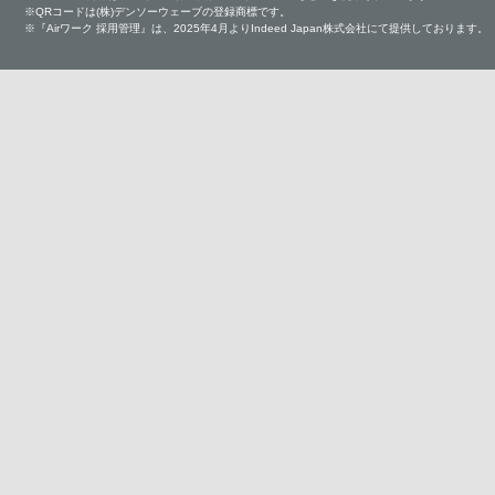
※QRコードは(株)デンソーウェーブの登録商標です。
※『Airワーク 採用管理』は、2025年4月よりIndeed Japan株式会社にて提供しております。